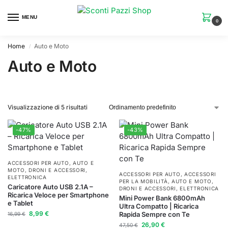
MENU
0
Home
Auto e Moto
/
Auto e Moto
Visualizzazione di 5 risultati
-47%
-43%
ACCESSORI PER AUTO
,
AUTO E
MOTO
,
DRONI E ACCESSORI
,
ACCESSORI PER AUTO
,
ACCESSORI
ELETTRONICA
PER LA MOBILITÀ
,
AUTO E MOTO
,
Caricatore Auto USB 2.1A –
DRONI E ACCESSORI
,
ELETTRONICA
Ricarica Veloce per Smartphone
Mini Power Bank 6800mAh
e Tablet
Ultra Compatto | Ricarica
8,99
€
Rapida Sempre con Te
16,99
€
26,90
€
47,50
€