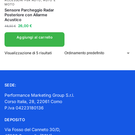
ACCESSORI PER AUTO
,
AUTO E
MOTO
Sensore Parcheggio Radar
Posteriore con Allarme
Acustico
26,00
€
48,50
€
Aggiungi al carrello
Visualizzazione di 5 risultati
SEDE:
Performance Marketing Group S.r.l.
Corso Italia, 28, 22061 Como
P.Iva 04223180136
DEPOSITO
Via Fosso del Canneto 30/D,