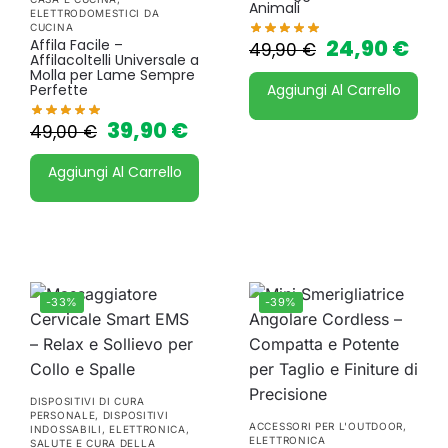
Animali
ELETTRODOMESTICI DA
CUCINA
24,90
€
Affila Facile –
49,90
€
Affilacoltelli Universale a
Molla per Lame Sempre
Aggiungi Al Carrello
Perfette
39,90
€
49,00
€
Aggiungi Al Carrello
-33%
-39%
DISPOSITIVI DI CURA
PERSONALE
,
DISPOSITIVI
ACCESSORI PER L'OUTDOOR
,
INDOSSABILI
,
ELETTRONICA
,
ELETTRONICA
SALUTE E CURA DELLA