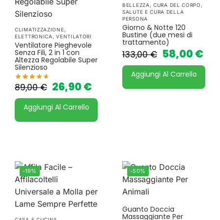
BELLEZZA
,
CURA DEL CORPO
,
SALUTE E CURA DELLA
PERSONA
Giorno & Notte 120
CLIMATIZZAZIONE
,
Bustine (due mesi di
ELETTRONICA
,
VENTILATORI
trattamento)
Ventilatore Pieghevole
58,00
€
Senza Fili, 2 in 1 con
133,00
€
Altezza Regolabile Super
Silenzioso
Aggiungi Al Carrello
26,90
€
89,00
€
Aggiungi Al Carrello
-19%
-50%
Guanto Doccia
Massaggiante Per
CASA E CUCINA
,