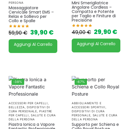
Mini Smerigliatrice
PERSONA
Angolare Cordless –
Massaggiatore
Compatta e Potente
Cervicale Smart EMS –
per Taglio e Finiture di
Relax e Sollievo per
Precisione
Collo e Spalle
29,90
€
39,90
€
49,00
€
59,90
€
Aggiungi Al Carrello
Aggiungi Al Carrello
-38%
-67%
ACCESSORI PER CAPELLI
,
ABBIGLIAMENTO E
BELLEZZA
,
DISPOSITIVI DI
ACCESSORI SPORTIVI
,
CURA PERSONALE
,
PIASTRE
DISPOSITIVI DI CURA
PER CAPELLI
,
SALUTE E CURA
PERSONALE
,
SALUTE E CURA
DELLA PERSONA
DELLA PERSONA
Piastra Ionica a Vapore
Supporto per Schiena e
Fantastic Professionale
Collo Royal Posture