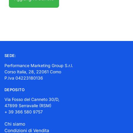
SEDE:
Performance Marketing Group S.r.l.
Corso Italia, 28, 22061 Como
P.Iva 04223180136
DEPOSITO
Via Fosso del Canneto 30/D,
47899 Serravalle (RSM)
+ 39 366 580 9757
Chi siamo
Condizioni di Vendita