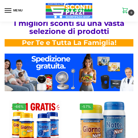
MENU
0
I migliori sconti su una vasta
selezione di prodotti
Per Te e Tutta La Famiglia!
-66%
-57%