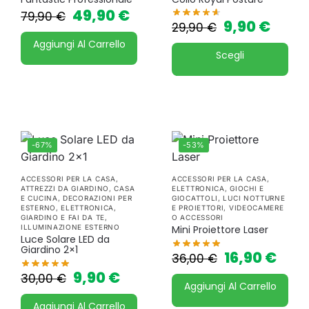
49,90
€
79,90
€
9,90
€
29,90
€
Aggiungi Al Carrello
Scegli
-67%
-53%
ACCESSORI PER LA CASA
,
ACCESSORI PER LA CASA
,
ATTREZZI DA GIARDINO
,
CASA
ELETTRONICA
,
GIOCHI E
E CUCINA
,
DECORAZIONI PER
GIOCATTOLI
,
LUCI NOTTURNE
ESTERNO
,
ELETTRONICA
,
E PROIETTORI
,
VIDEOCAMERE
GIARDINO E FAI DA TE
,
O ACCESSORI
ILLUMINAZIONE ESTERNO
Mini Proiettore Laser
Luce Solare LED da
Giardino 2×1
16,90
€
36,00
€
9,90
€
30,00
€
Aggiungi Al Carrello
Aggiungi Al Carrello