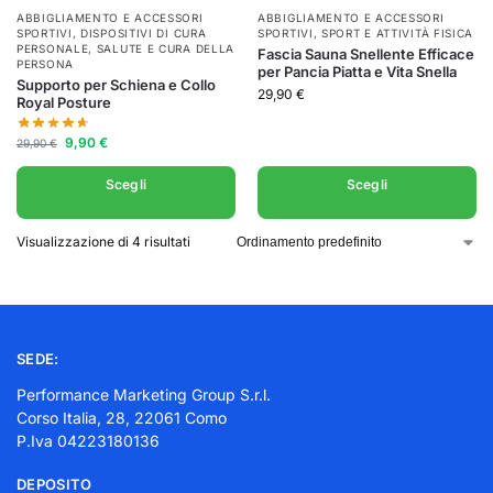
ABBIGLIAMENTO E ACCESSORI
ABBIGLIAMENTO E ACCESSORI
SPORTIVI
,
DISPOSITIVI DI CURA
SPORTIVI
,
SPORT E ATTIVITÀ FISICA
PERSONALE
,
SALUTE E CURA DELLA
Fascia Sauna Snellente Efficace
PERSONA
per Pancia Piatta e Vita Snella
Supporto per Schiena e Collo
29,90
€
Royal Posture
9,90
€
29,90
€
Scegli
Scegli
Visualizzazione di 4 risultati
SEDE:
Performance Marketing Group S.r.l.
Corso Italia, 28, 22061 Como
P.Iva 04223180136
DEPOSITO