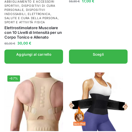
17,00
€
59,90
€
ABBIGLIAMENTO E ACCESSORI
SPORTIVI
,
DISPOSITIVI DI CURA
PERSONALE
,
DISPOSITIVI
INDOSSABILI
,
ELETTRONICA
,
SALUTE E CURA DELLA PERSONA
,
SPORT E ATTIVITÀ FISICA
Elettrostimolatore Muscolare
con 10 Livelli di Intensità per un
Corpo Tonico e Allenato
30,00
€
60,00
€
Aggiungi al carrello
Scegli
-67%