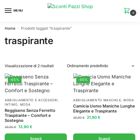
MENU
0
Home
Prodotti taggati “traspirante”
/
traspirante
Visualizzazione di 2 risultati
-65%
-45%
ABBIGLIAMENTO E ACCESSORI
,
ABBIGLIAMENTO MASCHILE
,
MODA
INTIMO
,
MODA
Camicia Uomo Maniche Lunghe
Reggiseno Senza Ferretto
Elegante e Traspirante
Traspirante – Comfort e
21,90
€
39,90
€
Sostegno
13,90
€
39,90
€
Scegli
Scegli