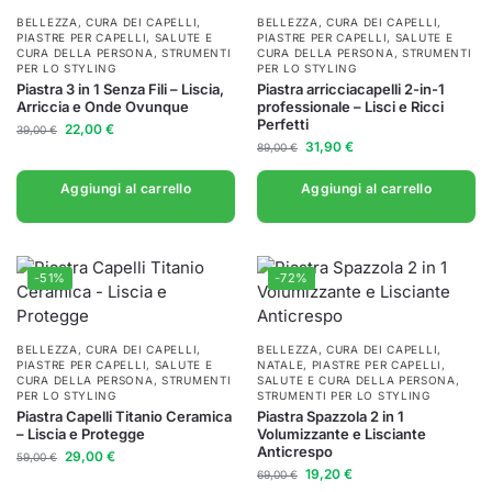
BELLEZZA
,
CURA DEI CAPELLI
,
BELLEZZA
,
CURA DEI CAPELLI
,
PIASTRE PER CAPELLI
,
SALUTE E
PIASTRE PER CAPELLI
,
SALUTE E
CURA DELLA PERSONA
,
STRUMENTI
CURA DELLA PERSONA
,
STRUMENTI
PER LO STYLING
PER LO STYLING
Piastra 3 in 1 Senza Fili – Liscia,
Piastra arricciacapelli 2-in-1
Arriccia e Onde Ovunque
professionale – Lisci e Ricci
Perfetti
22,00
€
39,00
€
31,90
€
89,00
€
Aggiungi al carrello
Aggiungi al carrello
-51%
-72%
BELLEZZA
,
CURA DEI CAPELLI
,
BELLEZZA
,
CURA DEI CAPELLI
,
PIASTRE PER CAPELLI
,
SALUTE E
NATALE
,
PIASTRE PER CAPELLI
,
CURA DELLA PERSONA
,
STRUMENTI
SALUTE E CURA DELLA PERSONA
,
PER LO STYLING
STRUMENTI PER LO STYLING
Piastra Capelli Titanio Ceramica
Piastra Spazzola 2 in 1
– Liscia e Protegge
Volumizzante e Lisciante
Anticrespo
29,00
€
59,00
€
19,20
€
69,00
€