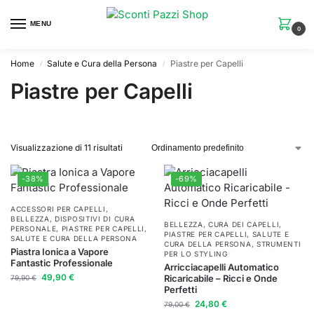
MENU
0
Home
Salute e Cura della Persona
Piastre per Capelli
/
/
Piastre per Capelli
Visualizzazione di 11 risultati
-38%
-69%
ACCESSORI PER CAPELLI
,
BELLEZZA
,
DISPOSITIVI DI CURA
BELLEZZA
,
CURA DEI CAPELLI
,
PERSONALE
,
PIASTRE PER CAPELLI
,
PIASTRE PER CAPELLI
,
SALUTE E
SALUTE E CURA DELLA PERSONA
CURA DELLA PERSONA
,
STRUMENTI
Piastra Ionica a Vapore
PER LO STYLING
Fantastic Professionale
Arricciacapelli Automatico
49,90
€
Ricaricabile – Ricci e Onde
79,90
€
Perfetti
24,80
€
79,00
€