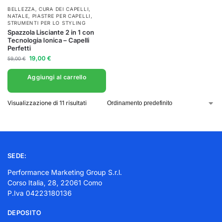
BELLEZZA
,
CURA DEI CAPELLI
,
NATALE
,
PIASTRE PER CAPELLI
,
STRUMENTI PER LO STYLING
Spazzola Lisciante 2 in 1 con
Tecnologia Ionica – Capelli
Perfetti
19,00
€
59,00
€
Aggiungi al carrello
Visualizzazione di 11 risultati
SEDE:
Performance Marketing Group S.r.l.
Corso Italia, 28, 22061 Como
P.Iva 04223180136
DEPOSITO