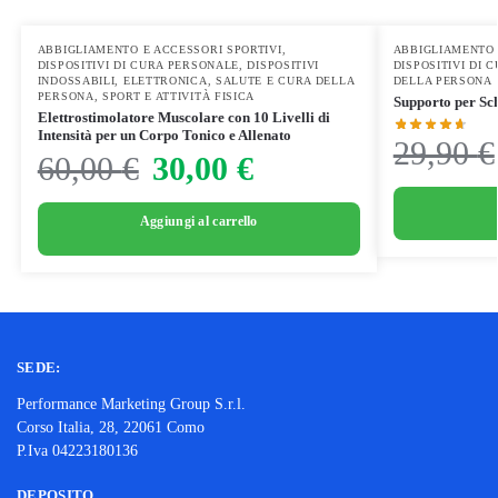
ABBIGLIAMENTO E ACCESSORI SPORTIVI
,
ABBIGLIAMENTO 
DISPOSITIVI DI CURA PERSONALE
,
DISPOSITIVI
DISPOSITIVI DI 
INDOSSABILI
,
ELETTRONICA
,
SALUTE E CURA DELLA
DELLA PERSONA
PERSONA
,
SPORT E ATTIVITÀ FISICA
Supporto per Sch
Elettrostimolatore Muscolare con 10 Livelli di
Intensità per un Corpo Tonico e Allenato
29,90
€
60,00
€
30,00
€
Aggiungi al carrello
SEDE:
Performance Marketing Group S.r.l.
Corso Italia, 28, 22061 Como
P.Iva 04223180136
DEPOSITO