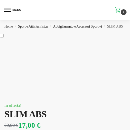
MENU
0
Home
Sport e Attività Fisica
Abbigliamento e Accessori Sportivi
SLIM ABS
/
/
/
In offerta!
SLIM ABS
17,00
€
59,90
€