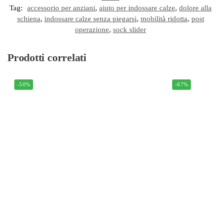
Tag:
accessorio per anziani
,
aiuto per indossare calze
,
dolore alla
schiena
,
indossare calze senza piegarsi
,
mobilità ridotta
,
post
operazione
,
sock slider
Prodotti correlati
-50%
-67%