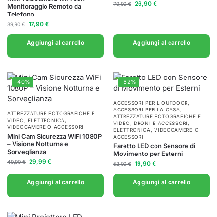
26,90
€
79,90
€
Monitoraggio Remoto da
Telefono
17,90
€
39,90
€
Aggiungi al carrello
Aggiungi al carrello
-40%
-62%
ACCESSORI PER L'OUTDOOR
,
ACCESSORI PER LA CASA
,
ATTREZZATURE FOTOGRAFICHE E
ATTREZZATURE FOTOGRAFICHE E
VIDEO
,
ELETTRONICA
,
VIDEO
,
DRONI E ACCESSORI
,
VIDEOCAMERE O ACCESSORI
ELETTRONICA
,
VIDEOCAMERE O
Mini Cam Sicurezza WiFi 1080P
ACCESSORI
– Visione Notturna e
Faretto LED con Sensore di
Sorveglianza
Movimento per Esterni
29,99
€
49,90
€
19,90
€
52,00
€
Aggiungi al carrello
Aggiungi al carrello