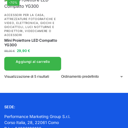
-70%
ACCESSORI PER LA CASA
,
ATTREZZATURE FOTOGRAFICHE E
VIDEO
,
ELETTRONICA
,
GIOCHI E
GIOCATTOLI
,
LUCI NOTTURNE E
PROIETTORI
,
VIDEOCAMERE O
ACCESSORI
Mini Proiettore LED Compatto
YG300
29,90
€
99,00
€
Aggiungi al carrello
Visualizzazione di 5 risultati
SEDE:
Performance Marketing Group S.r.l.
Corso Italia, 28, 22061 Como