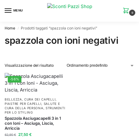
MENU
0
Home
Prodotti taggati “spazzola con ioni negativi”
/
spazzola con ioni negativi
Visualizzazione del risultato
-56%
BELLEZZA
,
CURA DEI CAPELLI
,
PIASTRE PER CAPELLI
,
SALUTE E
CURA DELLA PERSONA
,
STRUMENTI
PER LO STYLING
Spazzola Asciugacapelli 3 in 1
con Ioni – Asciuga, Liscia,
Arriccia
27,50
€
62,90
€