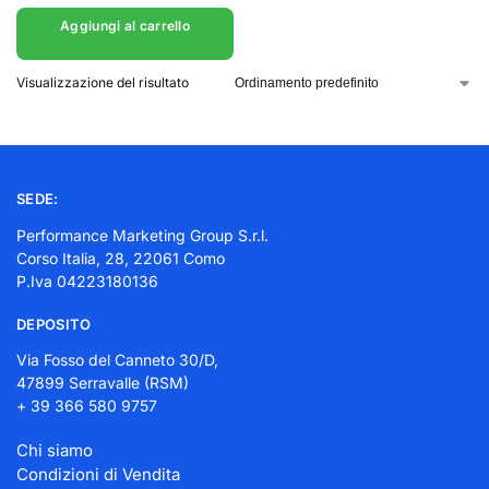
Aggiungi al carrello
Visualizzazione del risultato
SEDE:
Performance Marketing Group S.r.l.
Corso Italia, 28, 22061 Como
P.Iva 04223180136
DEPOSITO
Via Fosso del Canneto 30/D,
47899 Serravalle (RSM)
+ 39 366 580 9757
Chi siamo
Condizioni di Vendita