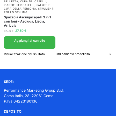
BELLEZZA
,
CURA DEI CAPELLI
,
PIASTRE PER CAPELLI
,
SALUTE E
CURA DELLA PERSONA
,
STRUMENTI
PER LO STYLING
Spazzola Asciugacapelli 3 in 1
con Ioni – Asciuga, Liscia,
Arriccia
27,50
€
62,90
€
Aggiungi al carrello
Visualizzazione del risultato
SEDE:
Performance Marketing Group S.r.l.
Corso Italia, 28, 22061 Como
P.Iva 04223180136
DEPOSITO