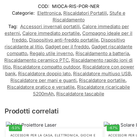
COD:
MIOCA-RIS-POR-NER
Categorie:
Elettronica
,
Riscaldatori Portatili
,
Stufe e
Riscaldamento
Tag:
Accessori invernali portatili
,
Calore immediato per
esterni
,
Calore immediato portatile
,
Compagno ideale per il
freddo
,
Dispositivo anti-freddo portatile
,
Dispositivo
riscaldante al litio
,
Gadget per il freddo
,
Gadget riscaldante
compatto
,
Regalo utile inverno
,
Riscaldamento a batteria
,
Riscaldamento ceramico PTC
,
Riscaldamento rapido ioni di
litio
,
Riscaldatore compatto outdoor
,
Riscaldatore con power
bank
,
Riscaldatore doppio lato
,
Riscaldatore multiuso USB
,
Riscaldatore per mani e guanti
,
Riscaldatore portatile
,
Riscaldatore pratico e versatile
,
Riscaldatore ricaricabile
5200mAh
,
Riscaldatore tascabile
Prodotti correlati
-53%
-67%
ACCESSORI PER LA CASA
,
ELETTRONICA
,
GIOCHI E
ACCESSORI PER 