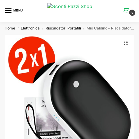
MENU
0
Home
Elettronica
Riscaldatori Portatili
Mio Caldino – Riscaldatore Portatile Potente e Compatto
/
/
/