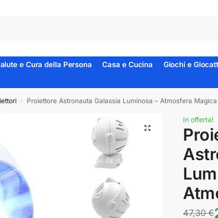
alute e Cura della Persona
Casa e Cucina
Giochi e Giocatt
ettori
Proiettore Astronauta Galassia Luminosa – Atmosfera Magica
/
In offerta!
Proi
Astr
Lum
Atm
47,30
€