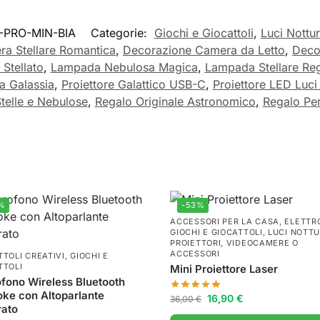
-PRO-MIN-BIA
Categorie:
Giochi e Giocattoli
,
Luci Nottur
ra Stellare Romantica
,
Decorazione Camera da Letto
,
Deco
Stellato
,
Lampada Nebulosa Magica
,
Lampada Stellare Reg
a Galassia
,
Proiettore Galattico USB-C
,
Proiettore LED Luci 
Stelle e Nebulose
,
Regalo Originale Astronomico
,
Regalo Per
%
-53%
ACCESSORI PER LA CASA
,
ELETTR
GIOCHI E GIOCATTOLI
,
LUCI NOTTU
PROIETTORI
,
VIDEOCAMERE O
ACCESSORI
TTOLI CREATIVI
,
GIOCHI E
TTOLI
Mini Proiettore Laser
fono Wireless Bluetooth
ke con Altoparlante
16,90
€
36,00
€
rato