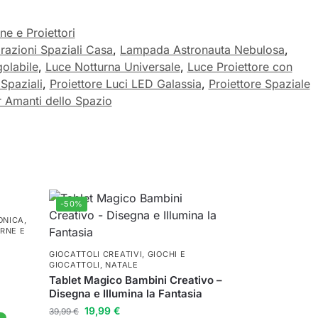
ne e Proiettori
razioni Spaziali Casa
,
Lampada Astronauta Nebulosa
,
olabile
,
Luce Notturna Universale
,
Luce Proiettore con
Spaziali
,
Proiettore Luci LED Galassia
,
Proiettore Spaziale
 Amanti dello Spazio
-50%
ONICA
,
RNE E
GIOCATTOLI CREATIVI
,
GIOCHI E
GIOCATTOLI
,
NATALE
Tablet Magico Bambini Creativo –
Disegna e Illumina la Fantasia
19,99
€
39,99
€