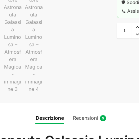
🛡️ Sodd
📞 Assis
Descrizione
Recensioni
5