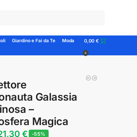
Cerca
oli
Giardino e Fai da Te
Moda
0,00
€
0
ettore
onauta Galassia
inosa –
osfera Magica
21,30
€
-55%