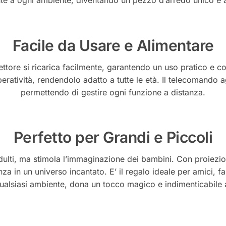
te a ogni ambiente, diventando un pezzo d’arredo unico e a
Facile da Usare e Alimentare
ettore si ricarica facilmente, garantendo un uso pratico e cont
atività, rendendolo adatto a tutte le età. Il telecomando ag
permettendo di gestire ogni funzione a distanza.
Perfetto per Grandi e Piccoli
dulti, ma stimola l’immaginazione dei bambini. Con proiezion
za in un universo incantato. E’ il regalo ideale per amici, f
qualsiasi ambiente, dona un tocco magico e indimenticabile