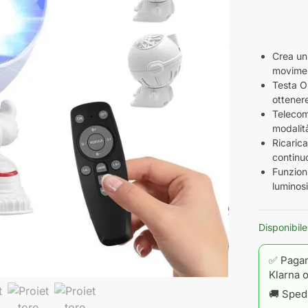
Crea un’
movime
Testa Or
ottenere
Telecoma
modalità
Ricaric
continu
Funzioni
luminosi
✅ Pagam
Klarna o
🚚 Spedi