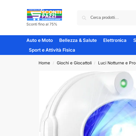
Sconti fino al 75%
Auto e Moto
Bellezza & Salute
Elettronica
S
Sport e Attività Fisica
Home
Giochi e Giocattoli
Luci Notturne e Proi
/
/