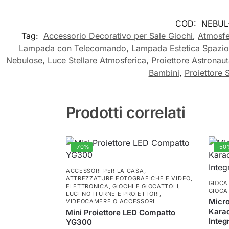
COD:
NEBUL
Tag:
Accessorio Decorativo per Sale Giochi
,
Atmosfe
Lampada con Telecomando
,
Lampada Estetica Spazio 
Nebulose
,
Luce Stellare Atmosferica
,
Proiettore Astronaut
Bambini
,
Proiettore 
Prodotti correlati
-70%
-50
ACCESSORI PER LA CASA
,
ATTREZZATURE FOTOGRAFICHE E VIDEO
,
GIOCA
ELETTRONICA
,
GIOCHI E GIOCATTOLI
,
GIOCA
LUCI NOTTURNE E PROIETTORI
,
Micro
VIDEOCAMERE O ACCESSORI
Karao
Mini Proiettore LED Compatto
Integ
YG300